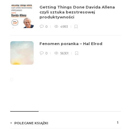
Getting Things Done Davida Allena
czyli sztuka bezstresowej
produktywności
0
4993
Fenomen poranka – Hal Elrod
0
56301
KATEGORIE
1
POLECANE KSIĄŻKI