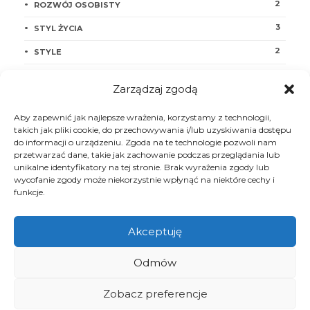
2
ROZWÓJ OSOBISTY
3
STYL ŻYCIA
2
STYLE
1
TECH
Zarządzaj zgodą
2
ZDROWIE
Aby zapewnić jak najlepsze wrażenia, korzystamy z technologii,
takich jak pliki cookie, do przechowywania i/lub uzyskiwania dostępu
do informacji o urządzeniu. Zgoda na te technologie pozwoli nam
przetwarzać dane, takie jak zachowanie podczas przeglądania lub
unikalne identyfikatory na tej stronie. Brak wyrażenia zgody lub
wycofanie zgody może niekorzystnie wpłynąć na niektóre cechy i
funkcje.
Akceptuję
Odmów
ABOUT
CONTACTS
SETTINGS
Zobacz preferencje
ADVERTISE