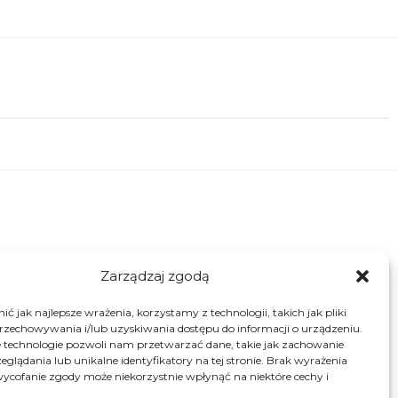
2
STYLE
1
TECH
2
ZDROWIE
Zarządzaj zgodą
ć jak najlepsze wrażenia, korzystamy z technologii, takich jak pliki
przechowywania i/lub uzyskiwania dostępu do informacji o urządzeniu.
 technologie pozwoli nam przetwarzać dane, takie jak zachowanie
eglądania lub unikalne identyfikatory na tej stronie. Brak wyrażenia
ycofanie zgody może niekorzystnie wpłynąć na niektóre cechy i