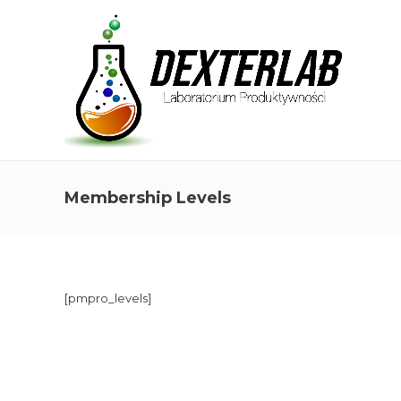
Membership Levels
Archiwa
[pmpro_levels]
listopad 2024
lipiec 2024