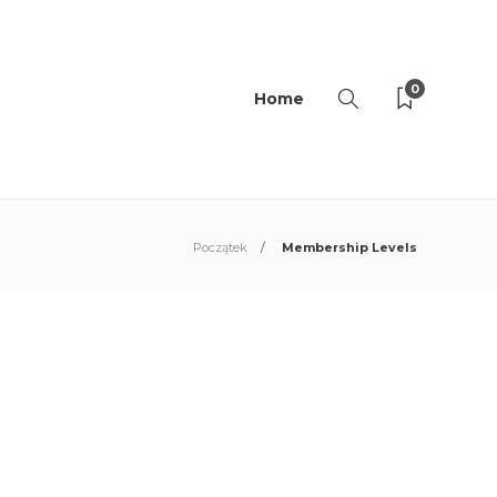
0
Home
Początek
Membership Levels
KATEGORIE
1
POLECANE KSIĄŻKI
2
ROZWÓJ OSOBISTY
3
STYL ŻYCIA