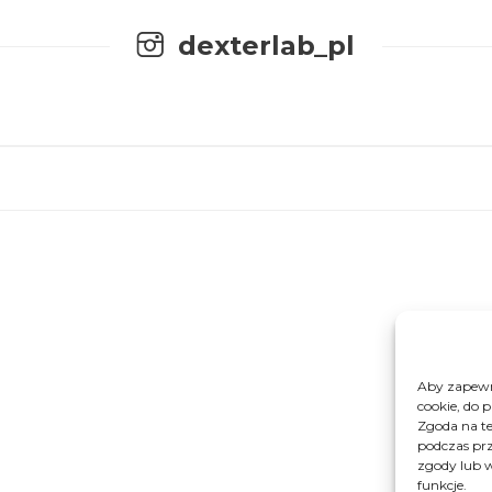
dexterlab_pl
Getting Things Done Davida Allena
czyli sztuka bezstresowej
produktywności
0
4986
Fenomen poranka – Hal Elrod
0
56241
Aby zapewni
cookie, do 
Zgoda na te
podczas prz
zgody lub w
funkcje.