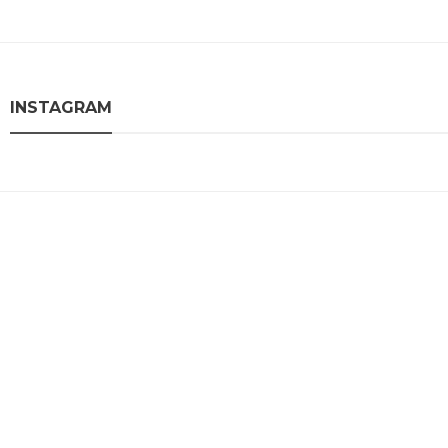
Kategorie
Polecane książki
INSTAGRAM
Rozwój osobisty
Styl życia
Style
Tech
Zdrowie